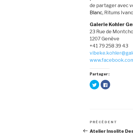
de partager avec v
Blanc,
Ritums Ivano
Galerie Kohler G
23 Rue de Montcho
1207 Genève
+41 79 258 39 43
vibeke.kohler@gal
www.facebook.co
Partager :
C
C
l
l
i
i
q
q
u
u
e
e
z
z
p
p
Navigation
o
o
u
u
r
r
de
Article
PRÉCÉDENT
p
p
a
a
précédent
r
r
Atelier Insolite De