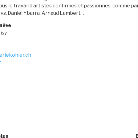
ous le travail d’artistes confirmés et passionnés, comme p
vs, Daniel Ybarra, Arnaud Lambert…
enève
isy
eriekohler.ch
m
sign