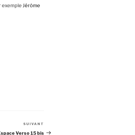
ar exemple
Jérôme
SUIVANT
Article
suivant
Espace Verso 15 bis